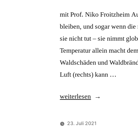
IN
mit Prof. Niko Froitzheim 
DER
bleiben, und sogar wenn die 
ARKTIS“
sie nicht tut – sie nimmt gl
Temperatur allein macht dem
Waldschäden und Waldbrände
Luft (rechts) kann …
„Let’s
weiterlesen
Look
at
23. Juli 2021
the