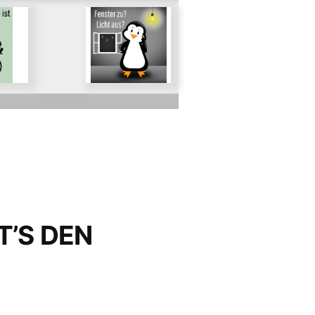
Für Stromsparen
der
im Alltag
de
trom
HT’S DEN