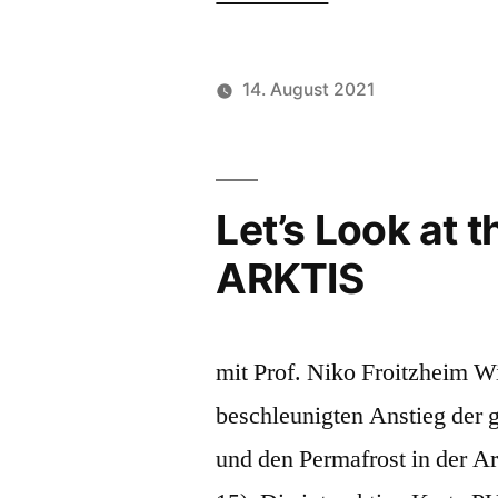
Look
at
14. August 2021
the
Science
(20)
Let’s Look at 
–
ARKTIS
LACHGAS
–
mit Prof. Niko Froitzheim W
NICHT
beschleunigten Anstieg der 
ZUM
und den Permafrost in der A
LACHEN“