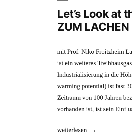
(21)
Let’s Look at
–
ZUM LACHEN
WIE
GEHT’S
mit Prof. Niko Froitzheim L
DEN
ist ein weiteres Treibhausga
GLETSCHERN?“
Industrialisierung in die Hö
warming potential) ist fast 3
Zeitraum von 100 Jahren bez
vorhanden ist, ist sein Einfl
„Let’s
weiterlesen