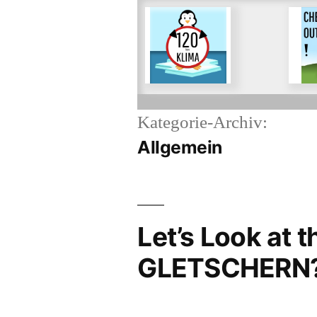
Für ein
Für d
freiwilliges
Begr
Tempolimit auf
Emis
deutschen
Flug
Autobahnen
Kategorie-Archiv:
Allgemein
Let’s Look at 
GLETSCHERN