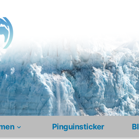
men
Pinguinsticker
B