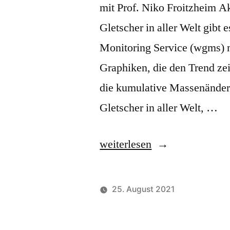
mit Prof. Niko Froitzheim A
Gletscher in aller Welt gibt 
Monitoring Service (wgms) mi
Graphiken, die den Trend ze
die kumulative Massenänderu
Gletscher in aller Welt, …
„Let’s
weiterlesen
Look
at
25. August 2021
the
Science