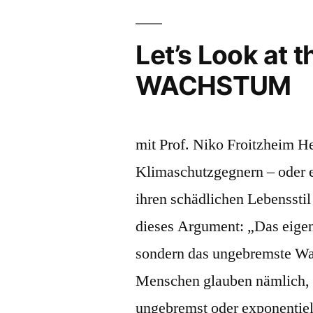
Science
(18)
Let’s Look at
–
WACHSTUM
DIE
HITZE
mit Prof. Niko Froitzheim H
UND
Klimaschutzgegnern – oder ei
DAS
ihren schädlichen Lebensstil
WALDSTERBEN“
dieses Argument: „Das eigen
sondern das ungebremste Wa
Menschen glauben nämlich, 
ungebremst oder exponentie