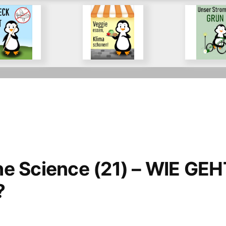
ie
Für eine
Für die
enzung der
nachhaltige
Förderung 
sionen des
Ernährung
Energiewen
verkehrs
durch Ökos
the Science (21) – WIE GE
?