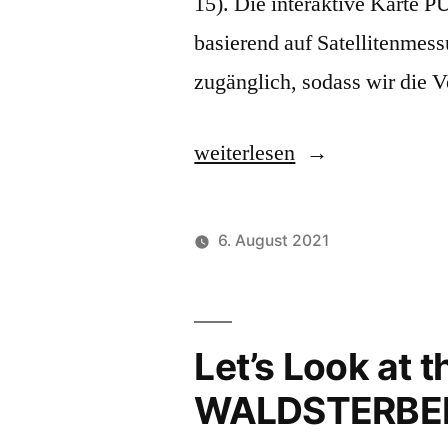
15). Die interaktive Karte 
basierend auf Satellitenmessu
zugänglich, sodass wir die 
„Let’s
weiterlesen
Look
at
6. August 2021
the
Science
(19)
Let’s Look at 
–
WALDSTERBE
ENDSPIEL