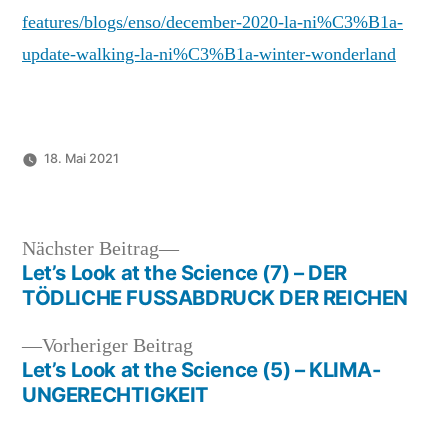
features/blogs/enso/december-2020-la-ni%C3%B1a-
update-walking-la-ni%C3%B1a-winter-wonderland
18. Mai 2021
Nächster
Nächster Beitrag
Let’s Look at the Science (7) – DER
Beitrag:
Beitragsnavigation
TÖDLICHE FUSSABDRUCK DER REICHEN
Vorheriger
Vorheriger Beitrag
Let’s Look at the Science (5) – KLIMA-
Beitrag:
UNGERECHTIGKEIT