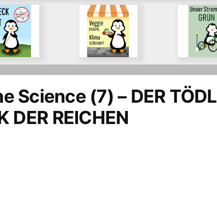
ie
Für eine
Für die
enzung der
nachhaltige
Förderung 
sionen des
Ernährung
Energiewen
verkehrs
durch Ökos
the Science (7) – DER TÖD
 DER REICHEN