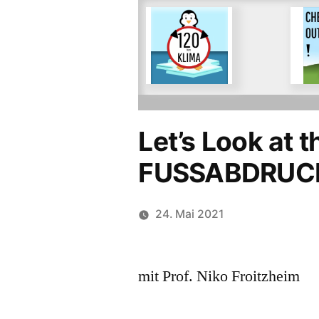
Für ein
Für d
freiwilliges
Begr
Tempolimit auf
Emis
deutschen
Flug
Autobahnen
Let’s Look at 
FUSSABDRUCK
24. Mai 2021
mit Prof. Niko Froitzheim