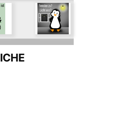
Für Stromsparen
der
im Alltag
de
trom
LICHE