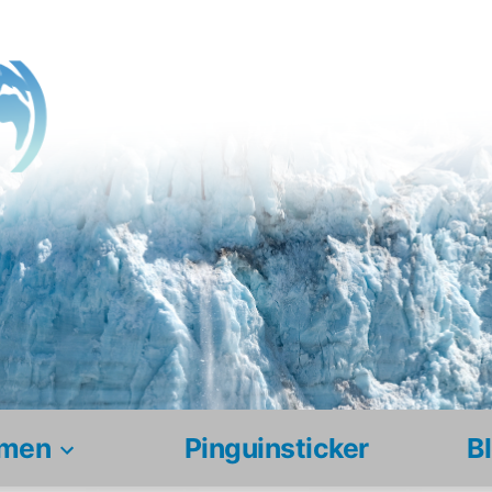
men
Pinguinsticker
B